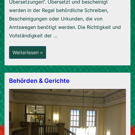
Übersetzungen“. Übersetzt und bescheinigt
werden in der Regel behördliche Schreiben,
Bescheinigungen oder Urkunden, die von
Amtswegen benötigt werden. Die Richtigkeit und
Vollständigkeit der …
Was
Weiterlesen »
Ist
Eigentlich
Eine
„beglaubigte“
Übersetzung?
Behörden & Gerichte