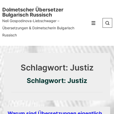
↓
Dolmetscher Übersetzer
Zum
Bulgarisch Russisch
Inhalt
Neli Gospodinova-Liebschwager –
Menü
Übersetzungen & Dolmetscherin Bulgarisch
Russisch
Schlagwort:
Justiz
Schlagwort: Justiz
Warum sind Übersetzungen eigentlich