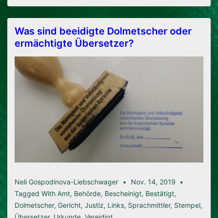
In
Bulgarien
Was sind beeidigte Dolmetscher oder
ermächtigte Übersetzer?
Neli Gospodinova-Liebschwager
Nov. 14, 2019
Tagged With
Amt
,
Behörde
,
Bescheinigt
,
Bestätigt
,
Dolmetscher
,
Gericht
,
Justiz
,
Links
,
Sprachmittler
,
Stempel
,
Übersetzer
,
Urkunde
,
Vereidigt