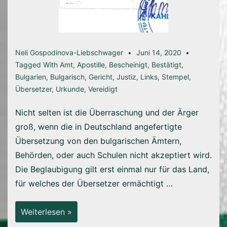
Neli Gospodinova-Liebschwager
Juni 14, 2020
Tagged With
Amt
,
Apostille
,
Bescheinigt
,
Bestätigt
,
Bulgarien
,
Bulgarisch
,
Gericht
,
Justiz
,
Links
,
Stempel
,
Übersetzer
,
Urkunde
,
Vereidigt
Nicht selten ist die Überraschung und der Ärger
groß, wenn die in Deutschland angefertigte
Übersetzung von den bulgarischen Ämtern,
Behörden, oder auch Schulen nicht akzeptiert wird.
Die Beglaubigung gilt erst einmal nur für das Land,
für welches der Übersetzer ermächtigt …
Anerkennung
Weiterlesen »
Von
Übersetzungen