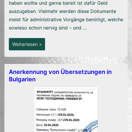
haben wollte und gerne bereit ist dafür Geld
auszugeben. Vielmehr werden diese Dokumente
meist für administrative Vorgänge benötigt, welche
sowieso schon nervig sind – und …
Warum
Weiterlesen »
Sind
Übersetzungen
Eigentlich
So
Teuer?
Anerkennung von Übersetzungen in
Bulgarien