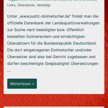
Links
,
Übersetzer
,
Vereidigt
Unter „www.justiz-dolmetscher.de“ findet man die
offizielle Datenbank der Landesjustizverwaltungen
zur Suche nach beeidigten bzw. öffentlich
bestellten Dolmetschern und ermächtigten
Übersetzern für die Bundesrepublik Deutschland.
Die dort eingetragenen Dolmetscher und/oder
Übersetzer sind also bei Gericht zugelassen und
dürfen bescheinigte (beglaubigte) Übersetzungen
…
Datenbank
Weiterlesen »
Der
Landesjustizverwaltungen
Über
Dolmetscher
Und
Übersetzer