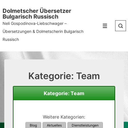
↓
Dolmetscher Übersetzer
Zum
Bulgarisch Russisch
Inhalt
Neli Gospodinova-Liebschwager –
Menü
Übersetzungen & Dolmetscherin Bulgarisch
Russisch
Kategorie:
Team
Kategorie: Team
Weitere Kategorien:
Blog
Aktuelles
Dienstleistungen