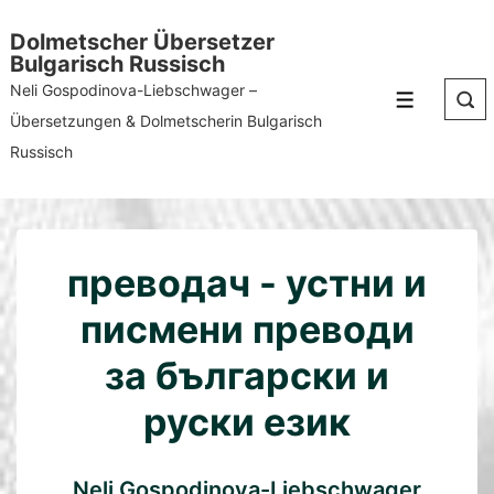
↓
Dolmetscher Übersetzer
Zum
Bulgarisch Russisch
Inhalt
Neli Gospodinova-Liebschwager –
Menü
Übersetzungen & Dolmetscherin Bulgarisch
Russisch
преводач - устни и
писмени преводи
за български и
руски език
Neli Gospodinova-Liebschwager