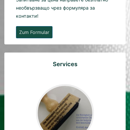
необвързващо чрез формуляра за
контакти!
Zum Formular
Services