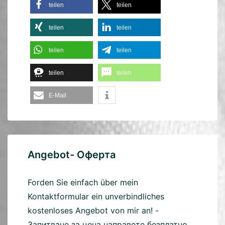
teilen
teilen
teilen
teilen
teilen
teilen
teilen
teilen
E-Mail
Angebot- Оферта
Forden Sie einfach über mein
Kontaktformular ein unverbindliches
kostenloses Angebot von mir an! -
Запитване за цена направете безплатно