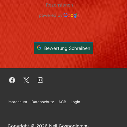
Rezensionen
Bewertung Schreiben
Footer-
Impressum
Datenschutz
AGB
Login
Menü
Copyright © 2026
Neli Gospodinova-