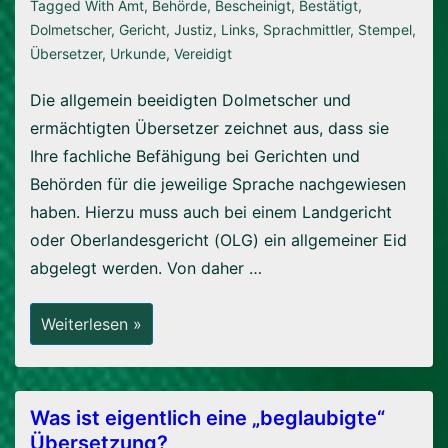
Tagged With
Amt
,
Behörde
,
Bescheinigt
,
Bestätigt
,
Dolmetscher
,
Gericht
,
Justiz
,
Links
,
Sprachmittler
,
Stempel
,
Übersetzer
,
Urkunde
,
Vereidigt
Die allgemein beeidigten Dolmetscher und
ermächtigten Übersetzer zeichnet aus, dass sie
Ihre fachliche Befähigung bei Gerichten und
Behörden für die jeweilige Sprache nachgewiesen
haben. Hierzu muss auch bei einem Landgericht
oder Oberlandesgericht (OLG) ein allgemeiner Eid
abgelegt werden. Von daher …
Was
Weiterlesen »
Sind
Beeidigte
Dolmetscher
Oder
Ermächtigte
Übersetzer?
Was ist eigentlich eine „beglaubigte“
Übersetzung?