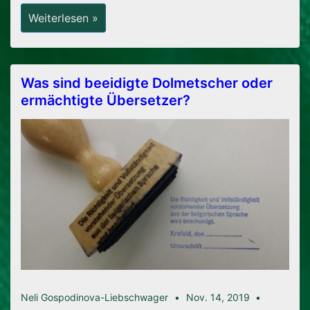
Anerkennung
Weiterlesen »
Von
Übersetzungen
In
Bulgarien
Was sind beeidigte Dolmetscher oder
ermächtigte Übersetzer?
Neli Gospodinova-Liebschwager
Nov. 14, 2019