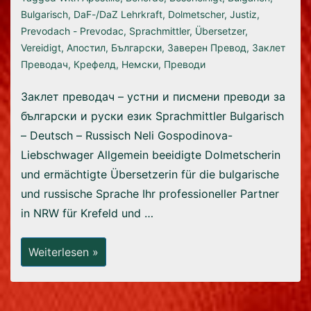
Bulgarisch
,
DaF-/DaZ Lehrkraft
,
Dolmetscher
,
Justiz
,
Prevodach - Prevodac
,
Sprachmittler
,
Übersetzer
,
Vereidigt
,
Апостил
,
Български
,
Заверен Превод
,
Заклет
Преводач
,
Крефелд
,
Немски
,
Преводи
Заклет преводач – устни и писмени преводи за
български и руски език Sprachmittler Bulgarisch
– Deutsch – Russisch Neli Gospodinova-
Liebschwager Allgemein beeidigte Dolmetscherin
und ermächtigte Übersetzerin für die bulgarische
und russische Sprache Ihr professioneller Partner
in NRW für Krefeld und …
Startseite
Weiterlesen »