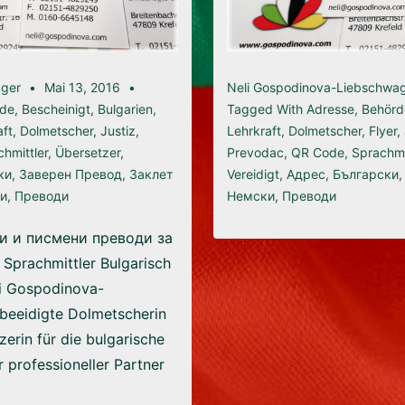
ager
Mai 13, 2016
Neli Gospodinova-Liebschwa
rde
,
Bescheinigt
,
Bulgarien
,
Tagged With
Adresse
,
Behörd
aft
,
Dolmetscher
,
Justiz
,
Lehrkraft
,
Dolmetscher
,
Flyer
,
hmittler
,
Übersetzer
,
Prevodac
,
QR Code
,
Sprachmi
ки
,
Заверен Превод
,
Заклет
Vereidigt
,
Адрес
,
Български
и
,
Преводи
Немски
,
Преводи
ни и писмени преводи за
Sprachmittler Bulgarisch
li Gospodinova-
beeidigte Dolmetscherin
erin für die bulgarische
r professioneller Partner
…