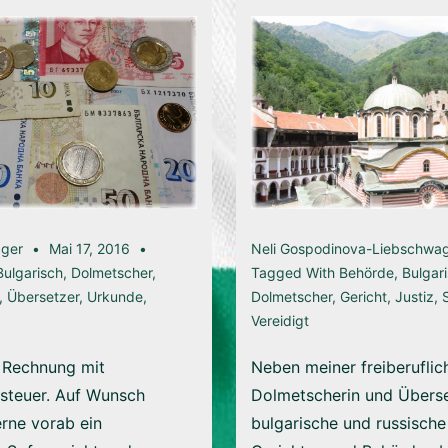
ager
Mai 17, 2016
Neli Gospodinova-Liebschwa
Bulgarisch
,
Dolmetscher
,
Tagged With
Behörde
,
Bulgar
,
Übersetzer
,
Urkunde
,
Dolmetscher
,
Gericht
,
Justiz
,
Vereidigt
e Rechnung mit
Neben meiner freiberuflich
steuer. Auf Wunsch
Dolmetscherin und Überset
erne vorab ein
bulgarische und russische