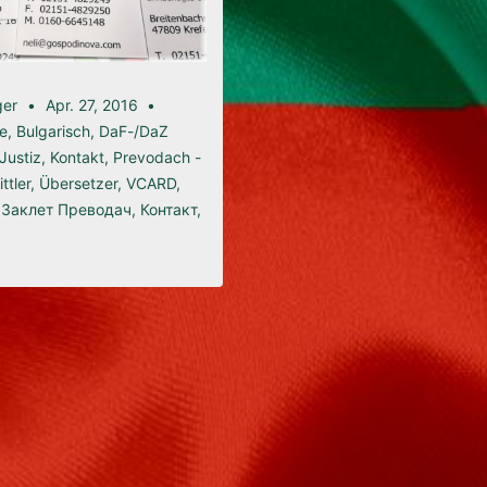
ger
Apr. 27, 2016
e
,
Bulgarisch
,
DaF-/DaZ
Justiz
,
Kontakt
,
Prevodach -
ttler
,
Übersetzer
,
VCARD
,
,
Заклет Преводач
,
Контакт
,