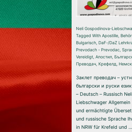
Neli Gospodinova-Liebschw
Tagged With
Apostille
,
Behö
Bulgarisch
,
DaF-/DaZ Lehrkr
Prevodach - Prevodac
,
Sprac
Vereidigt
,
Апостил
,
Българс
Преводач
,
Крефелд
,
Немск
Заклет преводач – уст
български и руски език 
– Deutsch – Russisch Ne
Liebschwager Allgemein 
und ermächtigte Übersetz
und russische Sprache Ih
in NRW für Krefeld und 