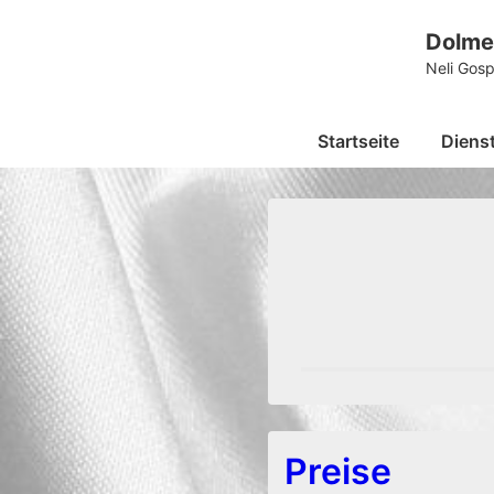
↓
Dolme
Zum
Neli Gos
Inhalt
Hauptnavigation
Startseite
Diens
Preise