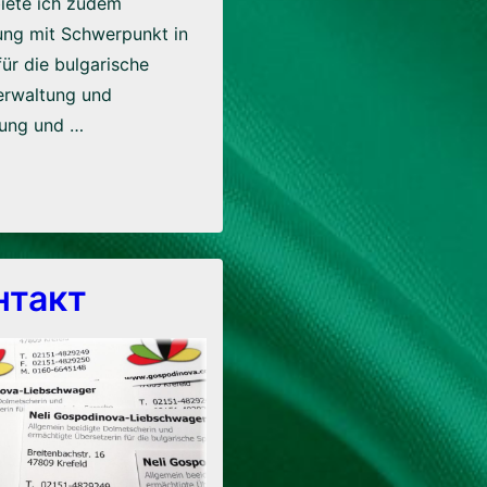
iete ich zudem
ung mit Schwerpunkt in
ür die bulgarische
Verwaltung und
hung und …
нтакт