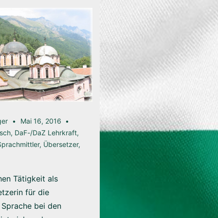
ger
Mai 16, 2016
isch
,
DaF-/DaZ Lehrkraft
,
Sprachmittler
,
Übersetzer
,
en Tätigkeit als
zerin für die
 Sprache bei den