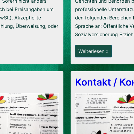
 Sofern nicht anders
Gerichten und Behörden b
ich bei Preisangaben um
professionelle Unterstütz
wSt.). Akzeptierte
den folgenden Bereichen f
ahlung, Überweisung, oder
Sprache an: Öffentliche 
Sozialversicherung Erzie
Dienstleistungen
Weiterlesen »
Kontakt / Ко