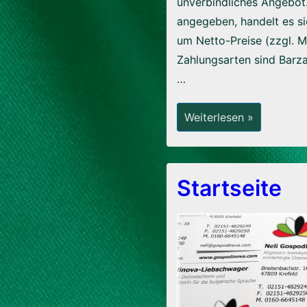
unverbindliches Angebot.
angegeben, handelt es s
um Netto-Preise (zzgl. M
Zahlungsarten sind Barz
…
Preise
Weiterlesen »
Startseite