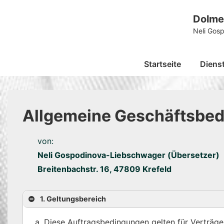
↓
Dolme
Zum
Neli Gos
Inhalt
Hauptnavigation
Startseite
Diens
Allgemeine Geschäftsbed
von:
Neli Gospodinova-Liebschwager (Übersetzer)
Breitenbachstr. 16, 47809 Krefeld
1. Geltungsbereich
Diese Auftragsbedingungen gelten für Verträge